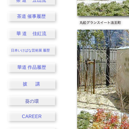
茶 道 五山流
茶道 催事履歴
華 道 佳紅流
日本いけばな芸術展
履歴
華道 作品履歴
披 講
葵の環
CAREER