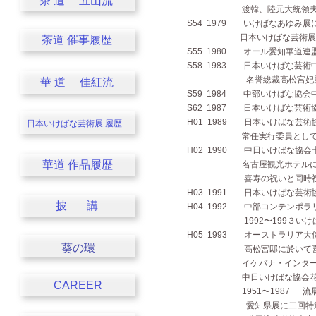
茶 道 五山流
渡韓、陸元大統領夫人の
S54 1979 いけばなあゆみ
日本いけばな芸術展高
茶道 催事履歴
S55 1980 オール愛知華道
S58 1983 日本いけばな芸
名誉総裁高松宮妃殿下よ
華 道 佳紅流
S59 1984 中部いけばな協
S62 1987 日本いけばな芸
H01 1989 日本いけばな芸
日本いけばな芸術展
履歴
常任実行委員としてデザ
H02 1990 中日いけばな協
華道 作品履歴
名古屋観光ホテルに於いて
喜寿の祝いと同時祝賀
H03 1991 日本いけばな芸
披 講
H04 1992 中部コンテンポ
1992〜199３いけばなE
H05 1993 オーストラリア
葵の環
高松宮邸に於いて喜久子
イケバナ・インターナショ
中日いけばな協会花展を
CAREER
1951〜1987 流展
愛知県展に二回特選