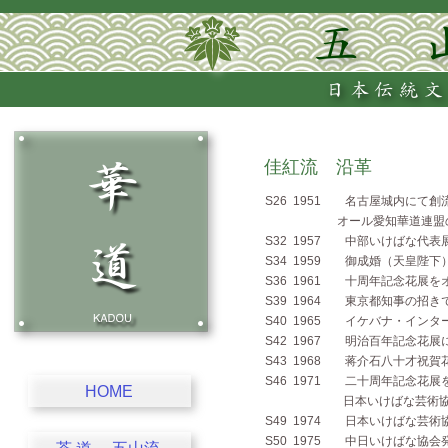
佳紅流 沿革
S26 1951 名古屋城内にて創
オール愛知華道連盟の
S32 1957 中部いけばな代
S34 1959 御成婚（天皇陛
S36 1961 十周年記念花展
S39 1964 東京都知事の招
S40 1965 イケバナ・イン
S42 1967 明治百年記念花
S43 1968 蒋介石八十才祝
S46 1971 二十周年記念花
HOME
日本いけばな芸術協会入会
S49 1974 日本いけばな芸
S50 1975 中日いけばな協