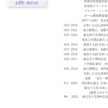
松尾流茶道故光斎宗匠と新
お問い合わせ
於名鉄グランドホ
イケバナ・インターナシ
オール愛知華道連盟四
1957〜1993 名古屋市
H22 2010 日本いけばな芸
H23 2011 綾小路聖山 副家
H24 2012 創立四十五周年
現在三代華紅家元 日本い
H26 2014 第四十七回 日
H27 2015 綾小路聖山 副
H28 2016 第四十九回 日
H29 2017 創立五十周年
三代華紅家元 永年在
H31 2019 綾小路聖山 四
日本いけばな芸術中部
流展 「五行・華の世
R 2 2020 四代聖山家元 日
第五十三回 日本いけば
（新型コロナウ
R4 2022
創立五十五周年記