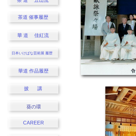
茶 道 五山流
茶道 催事履歴
華 道 佳紅流
日本いけばな芸術展
履歴
華道 作品履歴
披 講
葵の環
CAREER