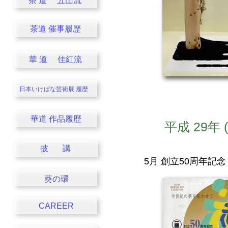
茶 道 五山流
茶道 催事履歴
華 道 佳紅流
日本いけばな芸術展
履歴
華道 作品履歴
平成 29年
披 講
5月 創立50周年記
葵の環
CAREER