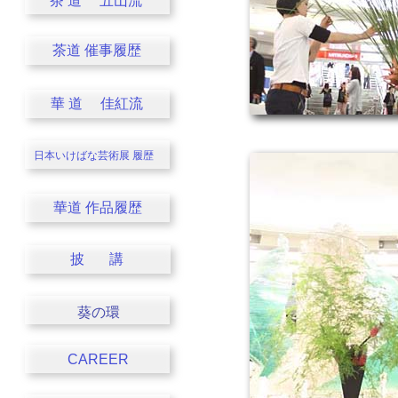
茶 道 五山流
茶道 催事履歴
華 道 佳紅流
日本いけばな芸術展
履歴
華道 作品履歴
披 講
葵の環
CAREER