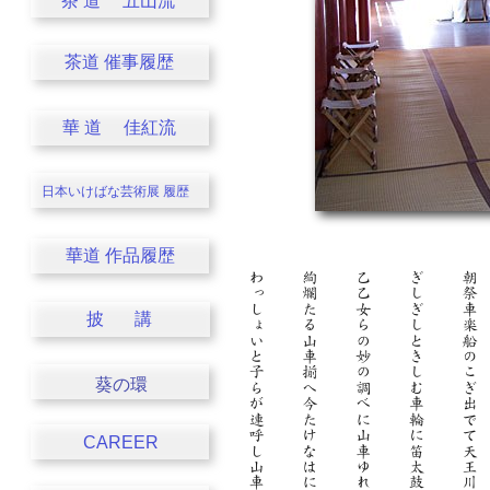
茶 道 五山流
茶道 催事履歴
華 道 佳紅流
日本いけばな芸術展
履歴
華道 作品履歴
披 講
葵の環
CAREER