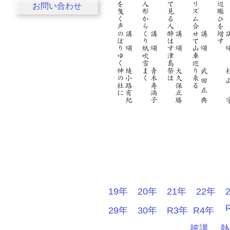
お問い合わせ
19年
20年
21年
22年
29年
30年
R3年
R4年
披講
熱