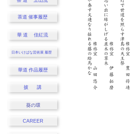
茶 道 五山流
茶道 催事履歴
華 道 佳紅流
日本いけばな芸術展
履歴
華道 作品履歴
披 講
葵の環
CAREER