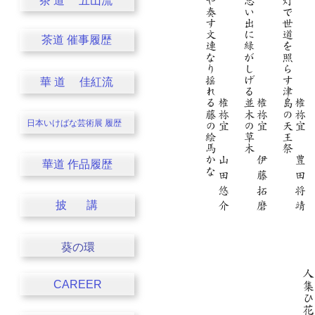
茶 道 五山流
茶道 催事履歴
華 道 佳紅流
日本いけばな芸術展
履歴
華道 作品履歴
披 講
葵の環
CAREER